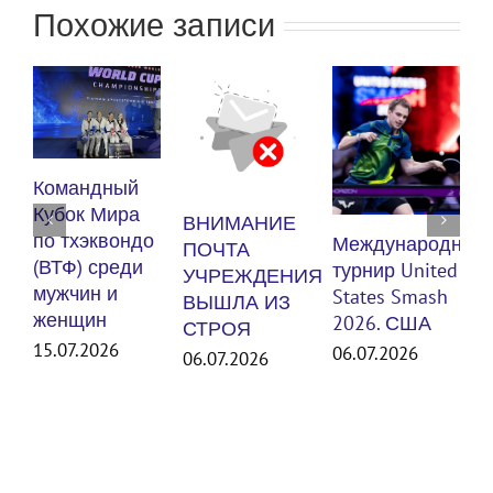
Похожие записи
К
Командный
п
Кубок Мира
ВНИМАНИЕ
(
по тхэквондо
Международный
ПОЧТА
м
(ВТФ) среди
турнир United
УЧРЕЖДЕНИЯ
мужчин и
States Smash
ВЫШЛА ИЗ
женщин
3
2026. США
СТРОЯ
15.07.2026
06.07.2026
06.07.2026