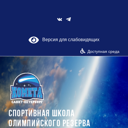
Skip
to
content
Vk
Версия для слабовидящих
Доступная среда
СПОРТИВНАЯ ШКОЛА
ОЛИМПИЙСКОГО РЕЗЕРВА