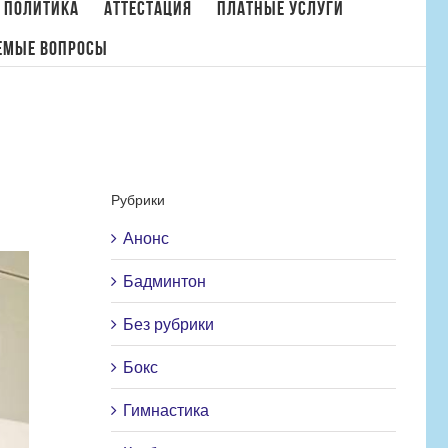
 политика
Аттестация
Платные услуги
емые вопросы
Главная
/
Новости
,
Плавание
/
Кубок Санкт-Петербурга по плаванию
Рубрики
Анонс
Бадминтон
Без рубрики
Бокс
Гимнастика