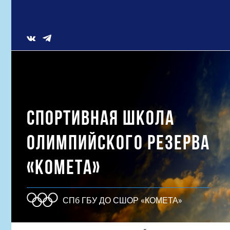
Skip
to
content
Vk
СПОРТИВНАЯ ШКОЛА
ОЛИМПИЙСКОГО РЕЗЕРВА
«КОМЕТА»
СПб ГБУ ДО СШОР «КОМЕТА»
Результат