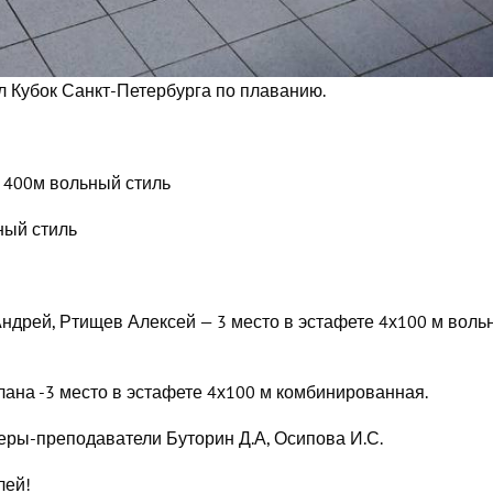
л Кубок Санкт-Петербурга по плаванию.
и 400м вольный стиль
ный стиль
ндрей, Ртищев Алексей — 3 место в эстафете 4х100 м воль
ана -3 место в эстафете 4х100 м комбинированная.
еры-преподаватели Буторин Д.А, Осипова И.С.
лей!