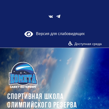
Skip
to
content
Vk
Версия для слабовидящих
Доступная среда
СПОРТИВНАЯ ШКОЛА
ОЛИМПИЙСКОГО РЕЗЕРВА