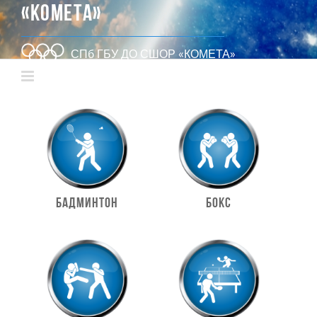
«КОМЕТА»
СПб ГБУ ДО СШОР «КОМЕТА»
Бадминтон
Бокс