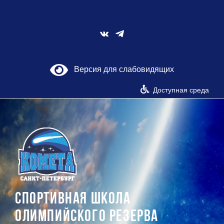
Skip
to
content
Vk
Версия для слабовидящих
Доступная среда
СПОРТИВНАЯ ШКОЛА
ОЛИМПИЙСКОГО РЕЗЕРВА