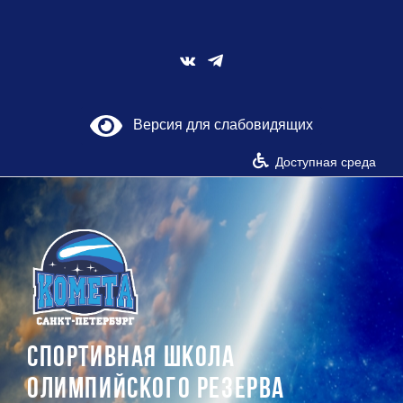
Skip
to
content
Vk
Версия для слабовидящих
Доступная среда
СПОРТИВНАЯ ШКОЛА
ОЛИМПИЙСКОГО РЕЗЕРВА