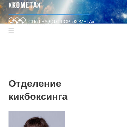
«КОМЕТА»
СПб ГБУ ДО СШОР «КОМЕТА»
Отделение
кикбоксинга