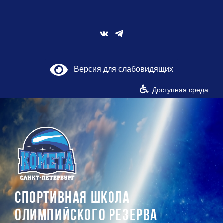
Skip
to
content
Vk
Версия для слабовидящих
Доступная среда
СПОРТИВНАЯ ШКОЛА
ОЛИМПИЙСКОГО РЕЗЕРВА