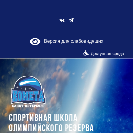
Skip
to
content
Vk
Версия для слабовидящих
Доступная среда
СПОРТИВНАЯ ШКОЛА
ОЛИМПИЙСКОГО РЕЗЕРВА