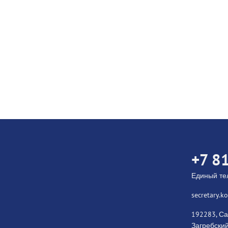
+7 8
Единый т
secretary.
192283, Са
Загребский