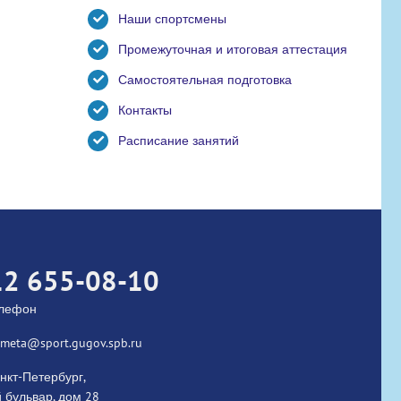
Наши спортсмены
Промежуточная и итоговая аттестация
Самостоятельная подготовка
Контакты
Расписание занятий
12 655-08-10
елефон
kometa@sport.gugov.spb.ru
нкт-Петербург,
 бульвар, дом 28