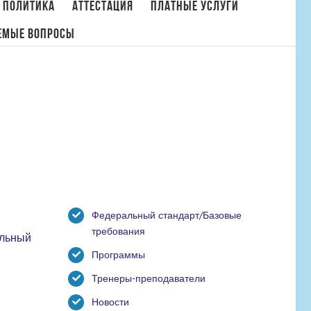
 политика
Аттестация
Платные услуги
емые вопросы
Главная
/
Программы. Отделение бадминтона
Федеральный стандарт/Базовые
требования
ельный
Программы
Тренеры-преподаватели
Новости