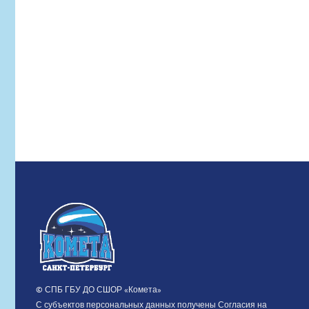
© СПБ ГБУ ДО СШОР «Комета»
С субъектов персональных данных получены Согласия на