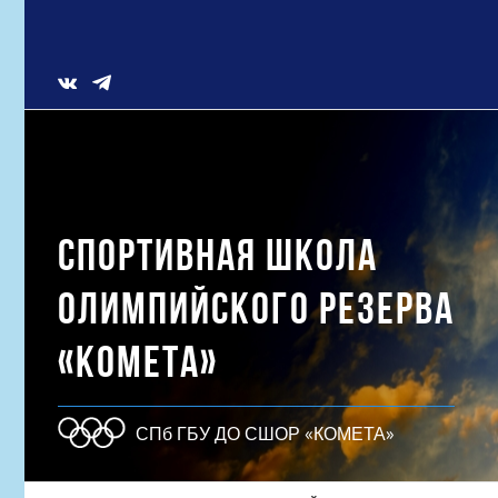
Skip
to
content
Vk
СПОРТИВНАЯ ШКОЛА
ОЛИМПИЙСКОГО РЕЗЕРВА
«КОМЕТА»
СПб ГБУ ДО СШОР «КОМЕТА»
Результат