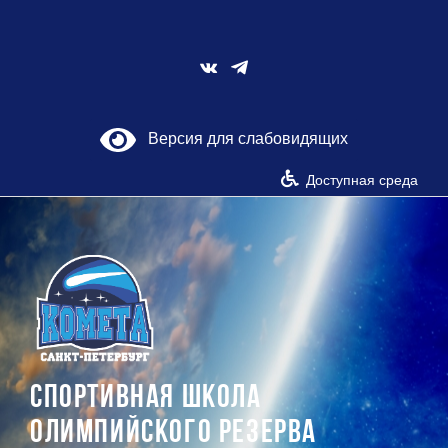
Skip
to
content
Vk
Версия для слабовидящих
Доступная среда
СПОРТИВНАЯ ШКОЛА
ОЛИМПИЙСКОГО РЕЗЕРВА