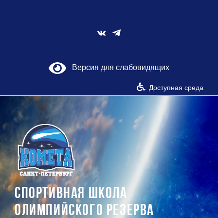
Skip
to
content
Vk
Версия для слабовидящих
Доступная среда
СПОРТИВНАЯ ШКОЛА
ОЛИМПИЙСКОГО РЕЗЕРВА