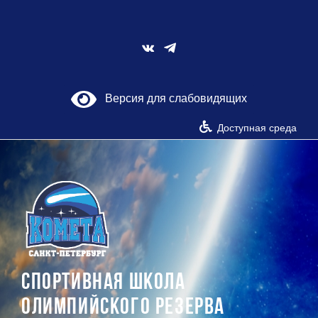
Skip
to
content
Vk
Версия для слабовидящих
Доступная среда
СПОРТИВНАЯ ШКОЛА
ОЛИМПИЙСКОГО РЕЗЕРВА