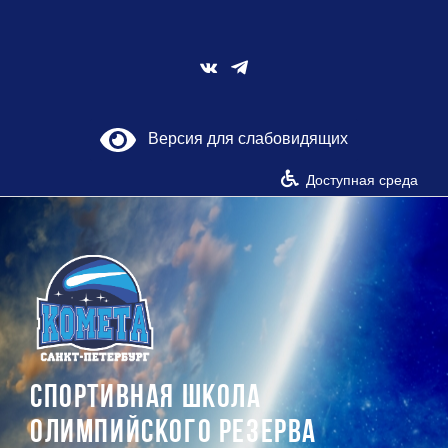
Skip
to
content
Vk
Версия для слабовидящих
Доступная среда
СПОРТИВНАЯ ШКОЛА
ОЛИМПИЙСКОГО РЕЗЕРВА