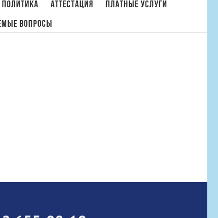
 политика
Аттестация
Платные услуги
емые вопросы
Главная
/
Бухгалтерская отчетность