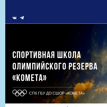
Skip
to
content
Vk
СПОРТИВНАЯ ШКОЛА
ОЛИМПИЙСКОГО РЕЗЕРВА
«КОМЕТА»
СПб ГБУ ДО СШОР «КОМЕТА»
Результат