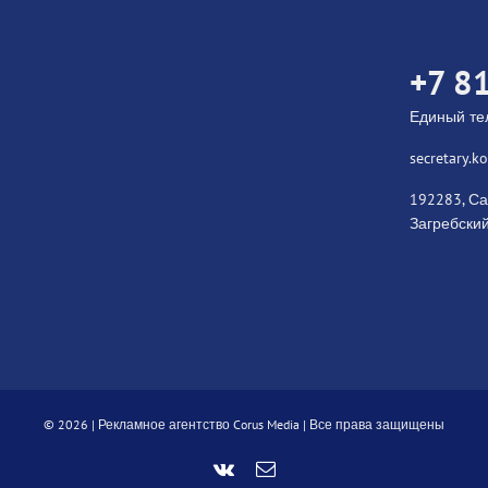
+7 8
Единый т
secretary.
192283, Са
Загребский
©
2026 |
Рекламное агентство Corus Media
| Все права защищены
Vk
Email