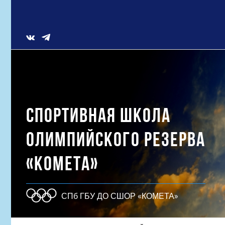
Skip
to
content
Vk
СПОРТИВНАЯ ШКОЛА
ОЛИМПИЙСКОГО РЕЗЕРВА
«КОМЕТА»
СПб ГБУ ДО СШОР «КОМЕТА»
Результат