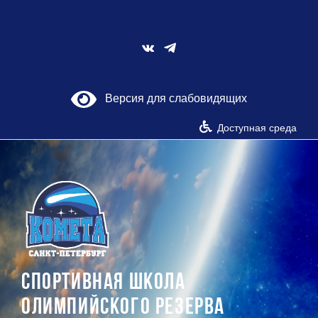
Skip
to
content
Vk
Версия для слабовидящих
Доступная среда
СПОРТИВНАЯ ШКОЛА
ОЛИМПИЙСКОГО РЕЗЕРВА