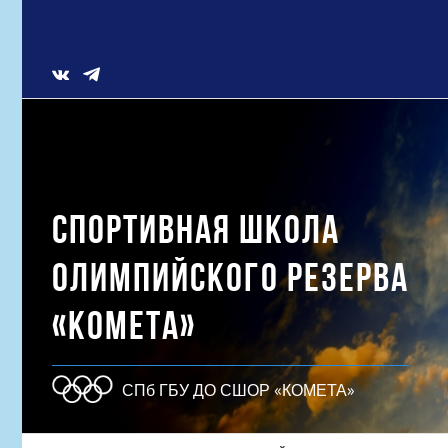
Skip
to
content
Vk
СПОРТИВНАЯ ШКОЛА
ОЛИМПИЙСКОГО РЕЗЕРВА
«КОМЕТА»
СПб ГБУ ДО СШОР «КОМЕТА»
Результат