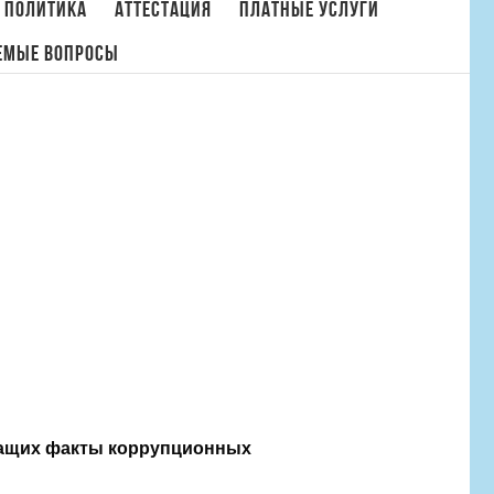
 политика
Аттестация
Платные услуги
емые вопросы
Главная
/
Обратная связь для сообщений о фактах коррупции
ащих факты коррупционных