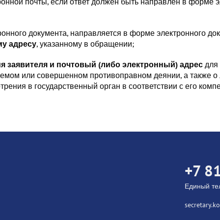
онной почты, если ответ должен быть направлен в форме эл
онного документа, направляется в форме электронного до
му адресу
, указанному в обращении;
я заявителя и почтовый (либо электронный) адрес
для 
емом или совершенном противоправном деянии, а также о
ения в государственный орган в соответствии с его комп
+7 8
Единый т
secretary.