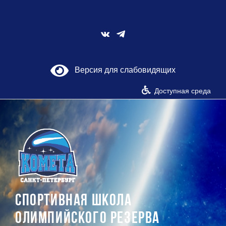
Skip
to
content
Vk
Версия для слабовидящих
Доступная среда
СПОРТИВНАЯ ШКОЛА
ОЛИМПИЙСКОГО РЕЗЕРВА