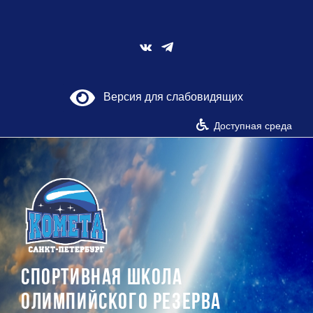
Skip
to
content
Vk
Версия для слабовидящих
Доступная среда
СПОРТИВНАЯ ШКОЛА
ОЛИМПИЙСКОГО РЕЗЕРВА