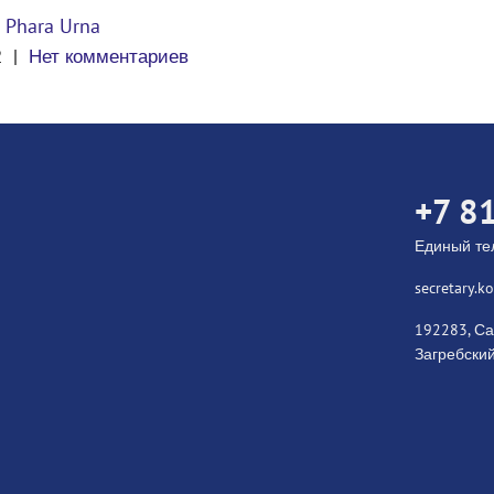
 Phara Urna
2
|
Нет комментариев
+7 8
Единый т
secretary.
192283, Са
Загребский