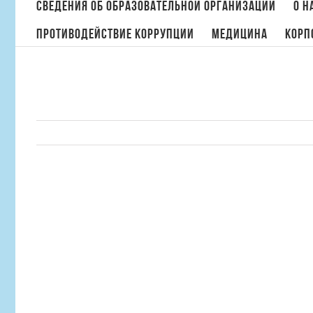
поиска:
Сведения об образовательной организации
О н
Противодействие коррупции
МЕДИЦИНА
Корп
Mauris Fringilla Voluts