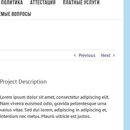
 политика
Аттестация
Платные услуги
емые вопросы
Главная
/
Cat 1
,
Cat 2
,
Cat 3
/
Mauris Fringilla Voluts
Previous
Next
Project Description
Lorem ipsum dolor sit amet, consectetur adipiscing elit.
Nam viverra euismod odio, gravida pellentesque urna
varius vitae. Sed dui lorem, adipiscing in adipiscing et,
interdum nec metus. Mauris ultricie est justos.