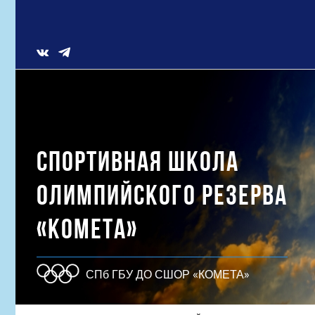
Skip
to
content
Vk
СПОРТИВНАЯ ШКОЛА
ОЛИМПИЙСКОГО РЕЗЕРВА
«КОМЕТА»
СПб ГБУ ДО СШОР «КОМЕТА»
Результат