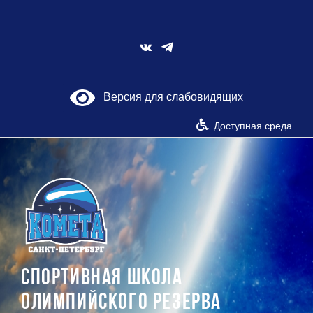
Skip
to
content
Vk
Версия для слабовидящих
Доступная среда
СПОРТИВНАЯ ШКОЛА
ОЛИМПИЙСКОГО РЕЗЕРВА