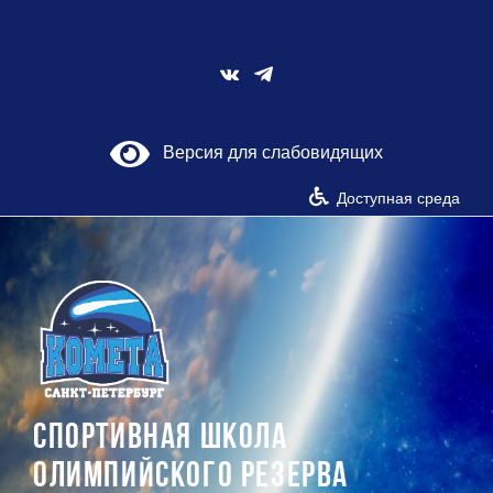
Skip
to
content
Vk
Версия для слабовидящих
Доступная среда
СПОРТИВНАЯ ШКОЛА
ОЛИМПИЙСКОГО РЕЗЕРВА