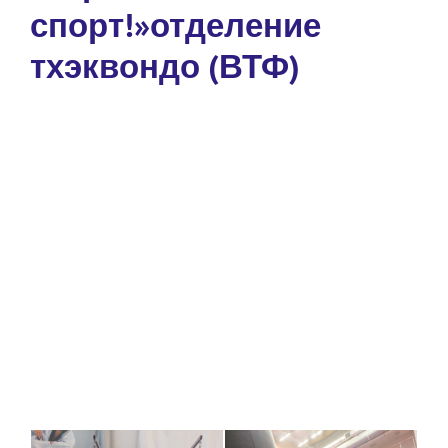
спорт!»отделение
тхэквондо (ВТФ)