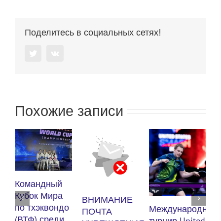
Поделитесь в социальных сетях!
Twitter
Vk
Похожие записи
Куб
Командный
по 
Кубок Мира
ВНИМАНИЕ
(ВТ
по тхэквондо
Международный
ПОЧТА
муж
(ВТФ) среди
турнир United