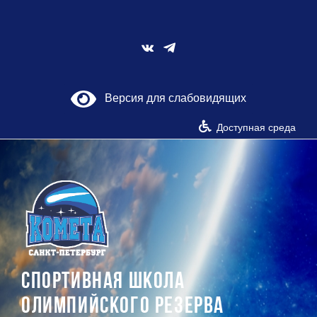
Skip
to
content
Vk
Версия для слабовидящих
Доступная среда
СПОРТИВНАЯ ШКОЛА
ОЛИМПИЙСКОГО РЕЗЕРВА