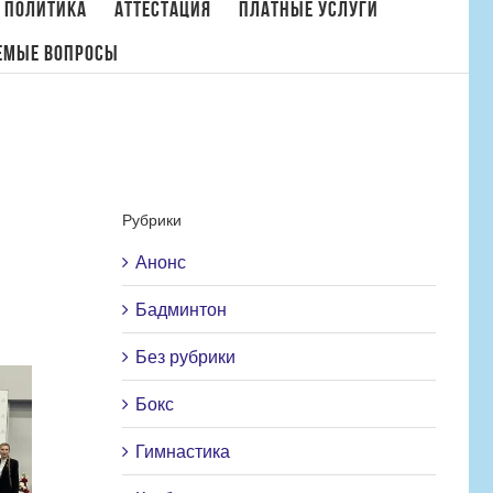
 политика
Аттестация
Платные услуги
емые вопросы
Главная
/
Новости
,
Ушу
/
ЧЕМПИОНАТ И ПЕРВЕНСТВО РОССИИ ПО УШУ
Рубрики
Анонс
Бадминтон
Без рубрики
Бокс
Гимнастика