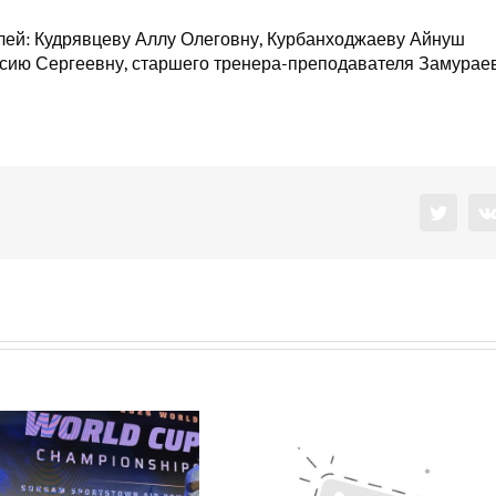
ей: Кудрявцеву Аллу Олеговну, Курбанходжаеву Айнуш
асию Сергеевну, старшего тренера-преподавателя Замурае
Twitter