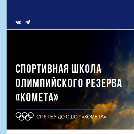
Skip
to
content
Vk
СПОРТИВНАЯ ШКОЛА
ОЛИМПИЙСКОГО РЕЗЕРВА
«КОМЕТА»
СПб ГБУ ДО СШОР «КОМЕТА»
Результат