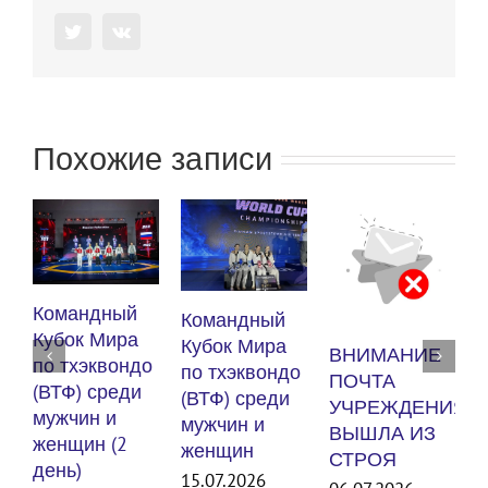
Twitter
Vk
Похожие записи
Командный
Командный
Кубок Мира
Кубок Мира
ВНИМАНИЕ
по тхэквондо
по тхэквондо
ПОЧТА
(ВТФ) среди
(ВТФ) среди
т
УЧРЕЖДЕНИЯ
мужчин и
мужчин и
S
ВЫШЛА ИЗ
женщин (2
женщин
2
СТРОЯ
день)
15.07.2026
0