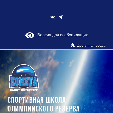
Skip
to
content
Vk
Версия для слабовидящих
Доступная среда
СПОРТИВНАЯ ШКОЛА
ОЛИМПИЙСКОГО РЕЗЕРВА