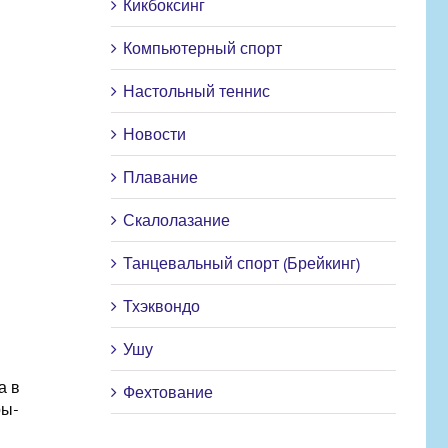
Кикбоксинг
Компьютерный спорт
Настольный теннис
Новости
Плавание
Скалолазание
Танцевальный спорт (Брейкинг)
Тхэквондо
Ушу
а в
Фехтование
ры-