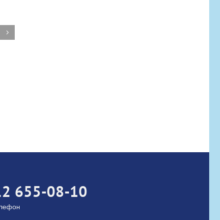
Кубок России по тхэквондо (ВТФ)
среди мужчин и женщин
30.06.2026
ted
12 655-08-10
елефон