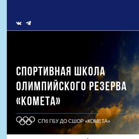
Skip
to
content
Vk
СПОРТИВНАЯ ШКОЛА
ОЛИМПИЙСКОГО РЕЗЕРВА
«КОМЕТА»
СПб ГБУ ДО СШОР «КОМЕТА»
Результат