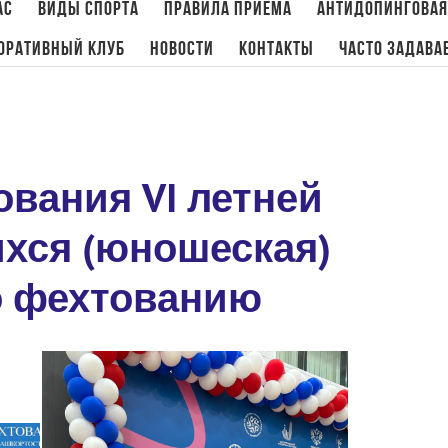
ас
Виды спорта
Правила приема
Антидопинговая
оративный клуб
Новости
Контакты
Часто задава
Главная
/
Анонс
,
Новости
,
Фехтование
/
Финальные соревнования VI 
вания VI летней
хся (юношеская)
о фехтованию