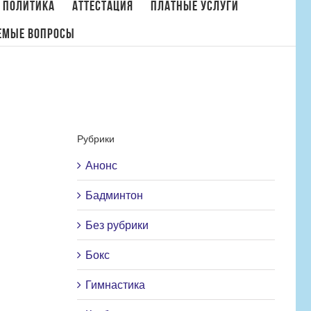
 политика
Аттестация
Платные услуги
емые вопросы
летней Спартакиады учащихся (юношеская) России 2025 года по фехтованию
Рубрики
Анонс
Бадминтон
Без рубрики
Бокс
Гимнастика