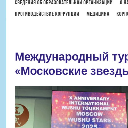
поиска:
Сведения об образовательной организации
О н
Противодействие коррупции
МЕДИЦИНА
Корп
Международный тур
«Московские звезд