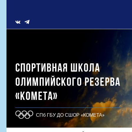
Skip
to
content
Vk
СПОРТИВНАЯ ШКОЛА
ОЛИМПИЙСКОГО РЕЗЕРВА
«КОМЕТА»
СПб ГБУ ДО СШОР «КОМЕТА»
Результат