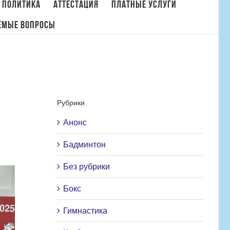
 политика
Аттестация
Платные услуги
емые вопросы
я
/
Новости
,
Ушу
/
Международный турнир по ушу «Московские звезды ушу»
Рубрики
Анонс
Бадминтон
Без рубрики
Бокс
Гимнастика