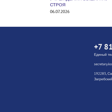
Международный турнир Unit
States Smash 2026. США
06.07.2026
+7 8
Единый т
secretary.
192283, Са
Загребский