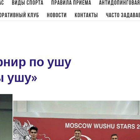
ас
Виды спорта
Правила приема
Антидопинговая
оративный клуб
Новости
Контакты
Часто задава
Главна
нир по ушу
ы ушу»