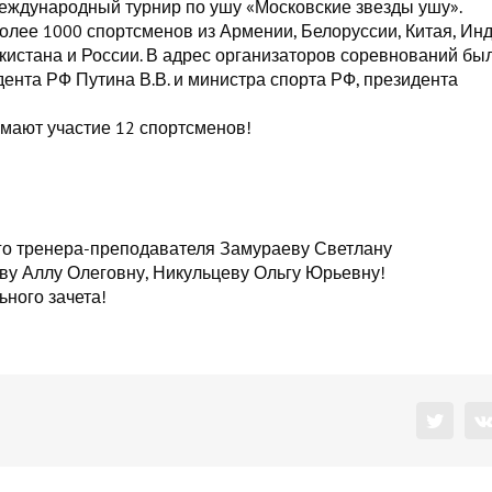
Международный турнир по ушу «Московские звезды ушу».
олее 1000 спортсменов из Армении, Белоруссии, Китая, Инд
екистана и России. В адрес организаторов соревнований бы
нта РФ Путина В.В. и министра спорта РФ, президента
мают участие 12 спортсменов!
го тренера-преподавателя Замураеву Светлану
ву Аллу Олеговну, Никульцеву Ольгу Юрьевну!
ного зачета!
Twitter