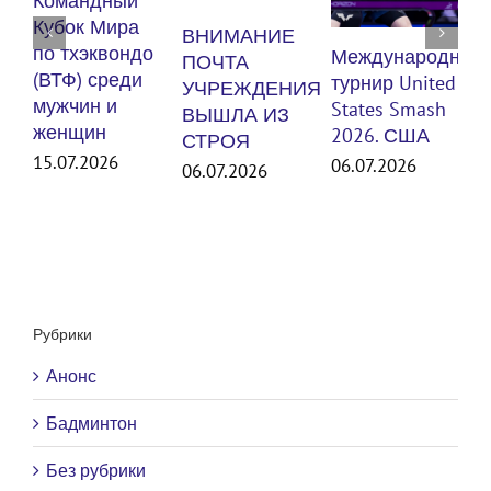
Командный
п
Кубок Мира
ВНИМАНИЕ
(
по тхэквондо
Международный
ПОЧТА
м
(ВТФ) среди
турнир United
УЧРЕЖДЕНИЯ
мужчин и
States Smash
ВЫШЛА ИЗ
женщин
3
2026. США
СТРОЯ
15.07.2026
06.07.2026
06.07.2026
Рубрики
Анонс
Бадминтон
Без рубрики