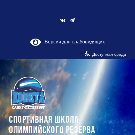
Skip
to
content
Vk
Версия для слабовидящих
Доступная среда
СПОРТИВНАЯ ШКОЛА
ОЛИМПИЙСКОГО РЕЗЕРВА