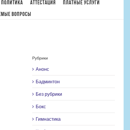
 политика
Аттестация
Платные услуги
емые вопросы
й качеством оказания образовательных услуг в СПб ГБУ ДО СШОР «Комета»
Рубрики
Анонс
Бадминтон
Без рубрики
Бокс
Гимнастика