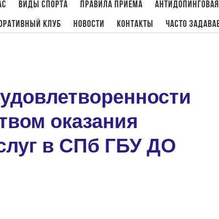
ас
Виды спорта
Правила приема
Антидопинговая
оративный клуб
Новости
Контакты
Часто задава
Главная
/
Новости
/
Опрос по изучению удовлетворенности потребителе
 удовлетворенности
твом оказания
слуг в СПб ГБУ ДО