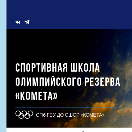
Skip
to
content
Vk
СПОРТИВНАЯ ШКОЛА
ОЛИМПИЙСКОГО РЕЗЕРВА
«КОМЕТА»
СПб ГБУ ДО СШОР «КОМЕТА»
Результат