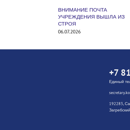
ИЕ ПОЧТА
ЕНИЯ ВЫШЛА ИЗ
Международный турнир Un
States Smash 2026. США
06.07.2026
+7 8
Единый т
secretary.
192283, Са
Загребский