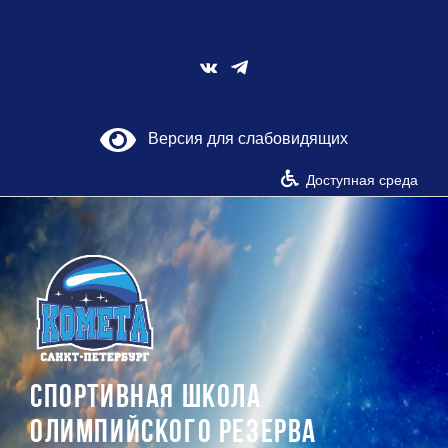
Skip
to
content
Vk
Версия для слабовидящих
Доступная среда
СПОРТИВНАЯ ШКОЛА
ОЛИМПИЙСКОГО РЕЗЕРВА