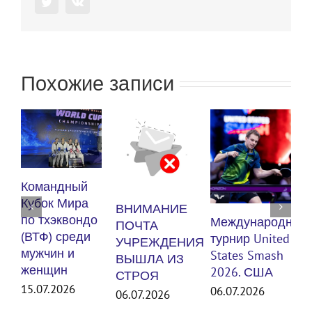
Twitter
Vk
Похожие записи
К
Командный
п
Кубок Мира
ВНИМАНИЕ
(
по тхэквондо
Международный
ПОЧТА
м
(ВТФ) среди
турнир United
УЧРЕЖДЕНИЯ
ж
мужчин и
States Smash
ВЫШЛА ИЗ
женщин
30
2026. США
СТРОЯ
15.07.2026
06.07.2026
06.07.2026