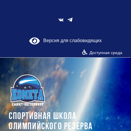
Skip
to
content
Vk
Версия для слабовидящих
Доступная среда
СПОРТИВНАЯ ШКОЛА
ОЛИМПИЙСКОГО РЕЗЕРВА