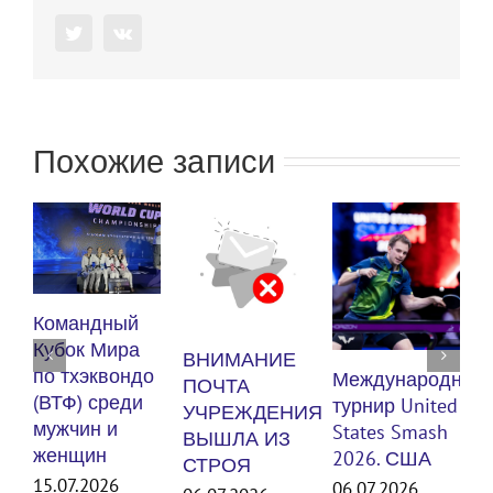
Twitter
Vk
Похожие записи
К
Командный
п
Кубок Мира
ВНИМАНИЕ
(
по тхэквондо
Международный
ПОЧТА
м
(ВТФ) среди
турнир United
УЧРЕЖДЕНИЯ
мужчин и
States Smash
ВЫШЛА ИЗ
женщин
3
2026. США
СТРОЯ
15.07.2026
06.07.2026