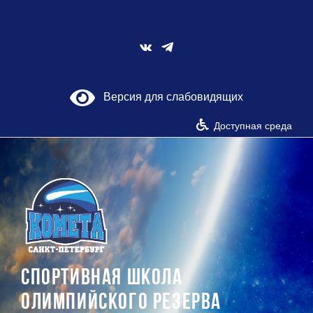
Skip
to
content
Vk
Версия для слабовидящих
Доступная среда
СПОРТИВНАЯ ШКОЛА
ОЛИМПИЙСКОГО РЕЗЕРВА