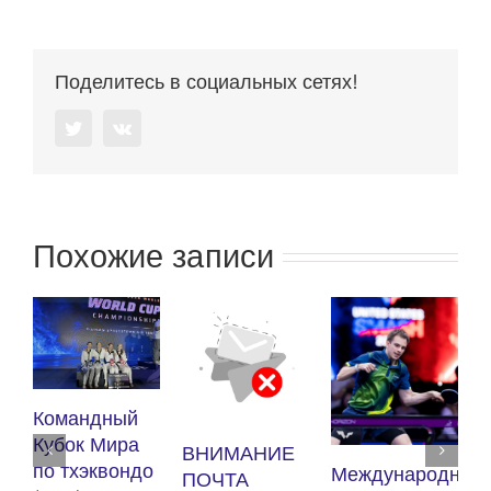
Поделитесь в социальных сетях!
Twitter
Vk
Похожие записи
К
Командный
п
Кубок Мира
ВНИМАНИЕ
(
по тхэквондо
Международный
ПОЧТА