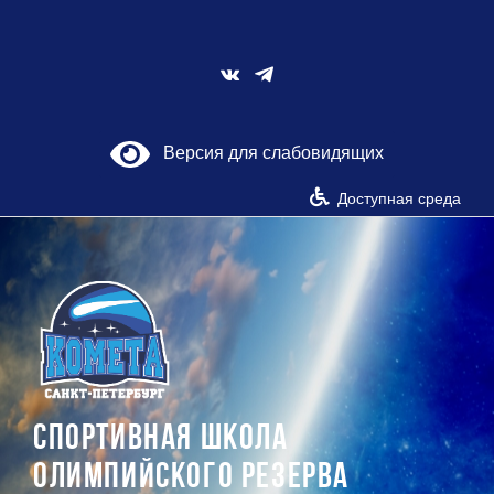
Skip
to
content
Vk
Версия для слабовидящих
Доступная среда
СПОРТИВНАЯ ШКОЛА
ОЛИМПИЙСКОГО РЕЗЕРВА