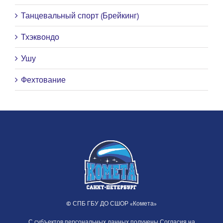
Танцевальный спорт (Брейкинг)
Тхэквондо
Ушу
Фехтование
© СПБ ГБУ ДО СШОР «Комета»
С субъектов персональных данных получены Согласия на