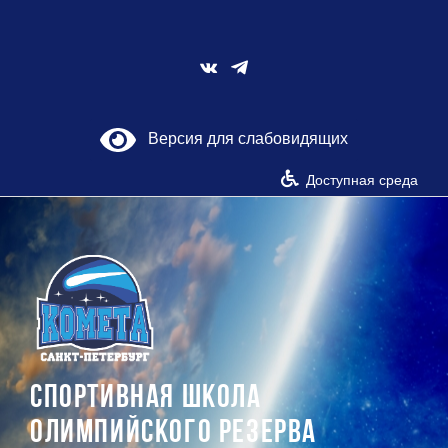
Skip
to
content
Vk
Версия для слабовидящих
Доступная среда
СПОРТИВНАЯ ШКОЛА
ОЛИМПИЙСКОГО РЕЗЕРВА