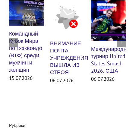
К
Командный
п
Кубок Мира
ВНИМАНИЕ
(
по тхэквондо
Международный
ПОЧТА
м
(ВТФ) среди
турнир United
УЧРЕЖДЕНИЯ
ж
мужчин и
States Smash
ВЫШЛА ИЗ
женщин
3
2026. США
СТРОЯ
15.07.2026
06.07.2026
06.07.2026
Рубрики