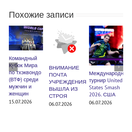
Похожие записи
К
Командный
п
Кубок Мира
ВНИМАНИЕ
(
по тхэквондо
Международный
ПОЧТА
м
(ВТФ) среди
турнир United
УЧРЕЖДЕНИЯ
ж
мужчин и
States Smash
ВЫШЛА ИЗ
женщин
3
2026. США
СТРОЯ
15.07.2026
06.07.2026
06.07.2026