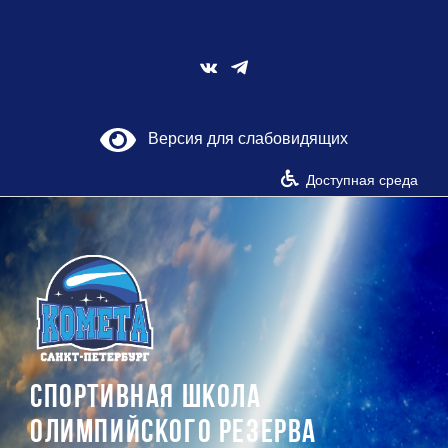
Skip
to
content
Vk
Версия для слабовидящих
Доступная среда
СПОРТИВНАЯ ШКОЛА
ОЛИМПИЙСКОГО РЕЗЕРВА