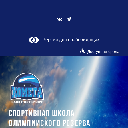
Skip
to
content
Vk
Версия для слабовидящих
Доступная среда
СПОРТИВНАЯ ШКОЛА
ОЛИМПИЙСКОГО РЕЗЕРВА