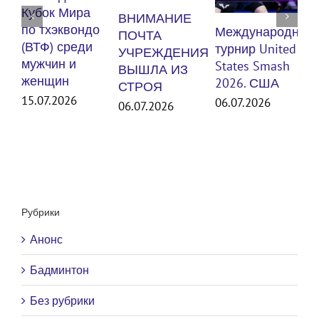
п
Кубок Мира
ВНИМАНИЕ
(
по тхэквондо
Международный
ПОЧТА
м
(ВТФ) среди
турнир United
УЧРЕЖДЕНИЯ
мужчин и
States Smash
ВЫШЛА ИЗ
женщин
3
2026. США
СТРОЯ
15.07.2026
06.07.2026
06.07.2026
Рубрики
Анонс
Бадминтон
Без рубрики