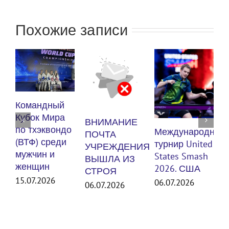
Похожие записи
Ку
Командный
по
Кубок Мира
ВНИМАНИЕ
(В
по тхэквондо
Международный
ПОЧТА
му
(ВТФ) среди
турнир United
УЧРЕЖДЕНИЯ
же
мужчин и
States Smash
ВЫШЛА ИЗ
женщин
30.
2026. США
СТРОЯ
15.07.2026
06.07.2026
06.07.2026