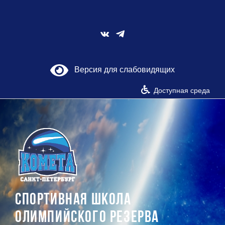
Skip
to
content
Vk
Версия для слабовидящих
Доступная среда
СПОРТИВНАЯ ШКОЛА
ОЛИМПИЙСКОГО РЕЗЕРВА