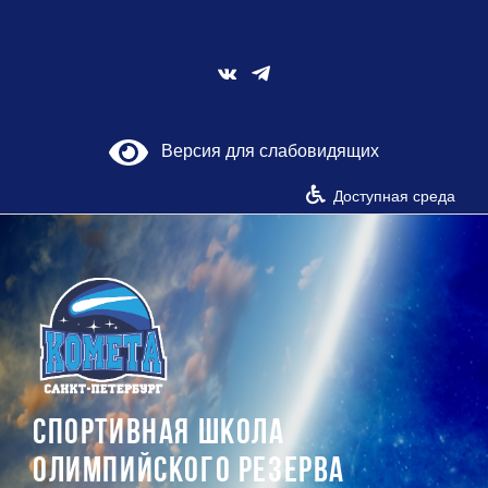
Skip
to
content
Vk
Версия для слабовидящих
Доступная среда
СПОРТИВНАЯ ШКОЛА
ОЛИМПИЙСКОГО РЕЗЕРВА