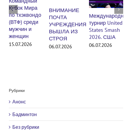
Командный
п
Кубок Мира
ВНИМАНИЕ
(
по тхэквондо
Международный
ПОЧТА
м
(ВТФ) среди
турнир United
УЧРЕЖДЕНИЯ
мужчин и
States Smash
ВЫШЛА ИЗ
женщин
3
2026. США
СТРОЯ
15.07.2026
06.07.2026
06.07.2026
Рубрики
Анонс
Бадминтон
Без рубрики