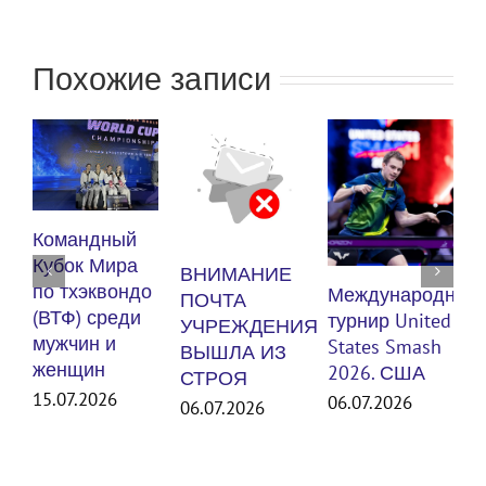
Похожие записи
Кубок России
К
по тхэквондо
ВНИМАНИЕ
п
(ВТФ) среди
Международный
ПОЧТА
(
мужчин и
турнир United
УЧРЕЖДЕНИЯ
м
женщин
States Smash
ВЫШЛА ИЗ
ж
30.06.2026
2026. США
СТРОЯ
д
06.07.2026
06.07.2026
1