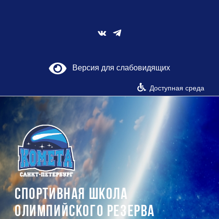
Skip
to
content
Vk
Версия для слабовидящих
Доступная среда
СПОРТИВНАЯ ШКОЛА
ОЛИМПИЙСКОГО РЕЗЕРВА