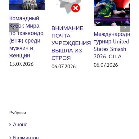
К
Командный
п
Кубок Мира
ВНИМАНИЕ
(
по тхэквондо
Международный
ПОЧТА
м
(ВТФ) среди
турнир United
УЧРЕЖДЕНИЯ
мужчин и
States Smash
ВЫШЛА ИЗ
женщин
3
2026. США
СТРОЯ
15.07.2026
06.07.2026
06.07.2026
Рубрики
Анонс
Бадминтон