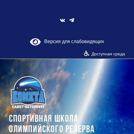
Skip
to
content
Vk
Версия для слабовидящих
Доступная среда
СПОРТИВНАЯ ШКОЛА
ОЛИМПИЙСКОГО РЕЗЕРВА