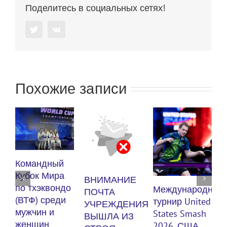
Поделитесь в социальных сетях!
Twitter
Vk
Похожие записи
К
Командный
п
Кубок Мира
ВНИМАНИЕ
(
по тхэквондо
Международный
ПОЧТА
м
(ВТФ) среди
турнир United
УЧРЕЖДЕНИЯ
мужчин и
States Smash
ВЫШЛА ИЗ
женщин
3
2026. США