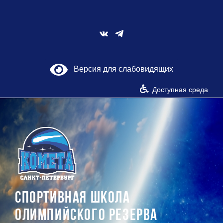
Skip
to
content
Vk
Версия для слабовидящих
Доступная среда
СПОРТИВНАЯ ШКОЛА
ОЛИМПИЙСКОГО РЕЗЕРВА