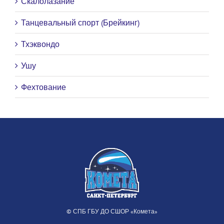
Скалолазание
Танцевальный спорт (Брейкинг)
Тхэквондо
Ушу
Фехтование
© СПБ ГБУ ДО СШОР «Комета»