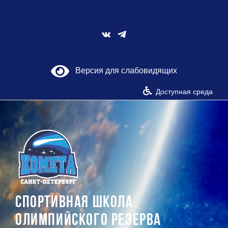
Skip
to
content
Vk
Версия для слабовидящих
Доступная среда
СПОРТИВНАЯ ШКОЛА
ОЛИМПИЙСКОГО РЕЗЕРВА