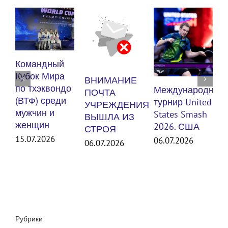
К
Командный
п
Кубок Мира
ВНИМАНИЕ
(
по тхэквондо
Международный
ПОЧТА
м
(ВТФ) среди
турнир United
УЧРЕЖДЕНИЯ
мужчин и
States Smash
ВЫШЛА ИЗ
женщин
3
2026. США
СТРОЯ
15.07.2026
06.07.2026
06.07.2026
Рубрики