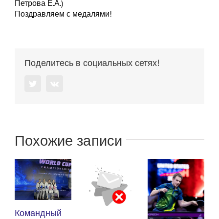
Петрова Е.А.)
Поздравляем с медалями!
Поделитесь в социальных сетях!
Twitter
Vk
Похожие записи
К
Командный