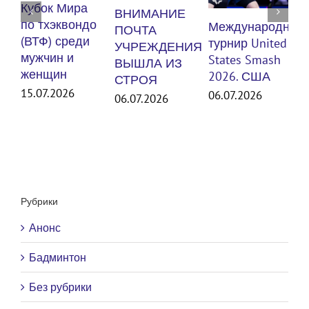
п
Кубок Мира
ВНИМАНИЕ
(
по тхэквондо
Международный
ПОЧТА
м
(ВТФ) среди
турнир United
УЧРЕЖДЕНИЯ
мужчин и
States Smash
ВЫШЛА ИЗ
женщин
3
2026. США
СТРОЯ
15.07.2026
06.07.2026
06.07.2026
Рубрики
Анонс
Бадминтон
Без рубрики