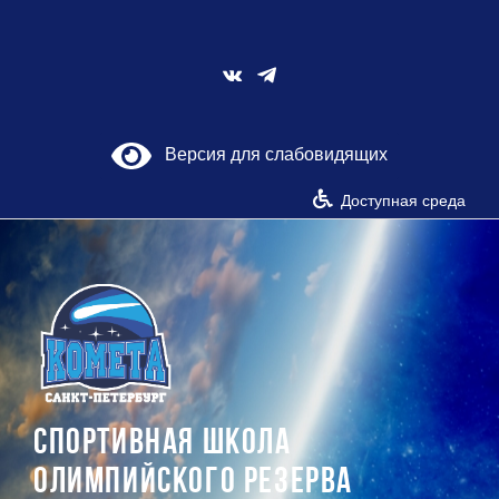
Skip
to
content
Vk
Версия для слабовидящих
Доступная среда
СПОРТИВНАЯ ШКОЛА
ОЛИМПИЙСКОГО РЕЗЕРВА