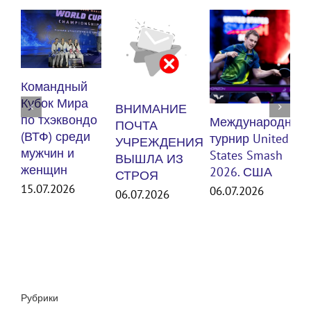
К
Командный
п
Кубок Мира
ВНИМАНИЕ
(
по тхэквондо
Международный
ПОЧТА
м
(ВТФ) среди
турнир United
УЧРЕЖДЕНИЯ
мужчин и
States Smash
ВЫШЛА ИЗ
женщин
3
2026. США
СТРОЯ
15.07.2026
06.07.2026
06.07.2026
Рубрики