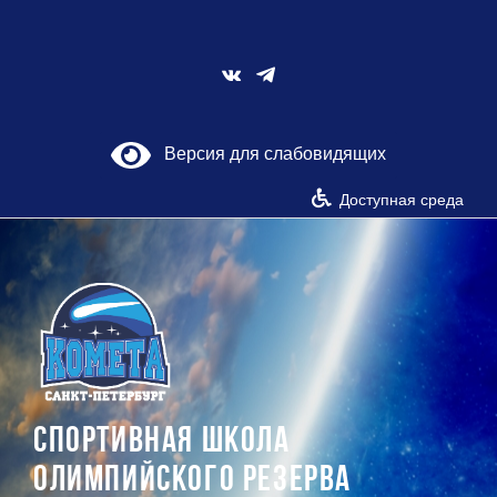
Skip
to
content
Vk
Версия для слабовидящих
Доступная среда
СПОРТИВНАЯ ШКОЛА
ОЛИМПИЙСКОГО РЕЗЕРВА