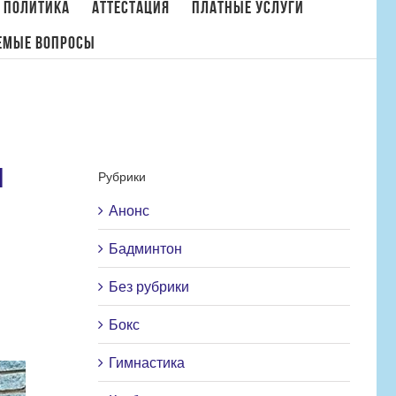
 политика
Аттестация
Платные услуги
емые вопросы
е спортивные соревнования «Самарская орбита» по тхэквондо (ВТФ-пхумсэ)
я
Рубрики
Анонс
Бадминтон
Без рубрики
Бокс
Гимнастика