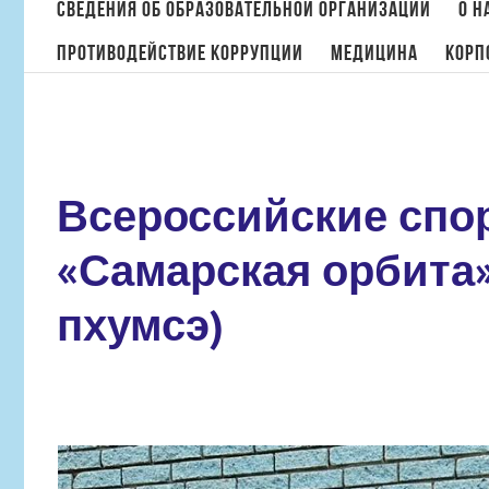
поиска:
Сведения об образовательной организации
О н
Противодействие коррупции
МЕДИЦИНА
Корп
Всероссийские спо
«Самарская орбита»
пхумсэ)