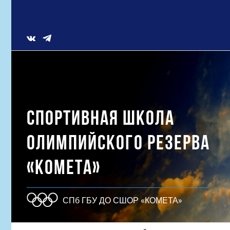
Skip
to
content
Vk
СПОРТИВНАЯ ШКОЛА
ОЛИМПИЙСКОГО РЕЗЕРВА
«КОМЕТА»
СПб ГБУ ДО СШОР «КОМЕТА»
Результат