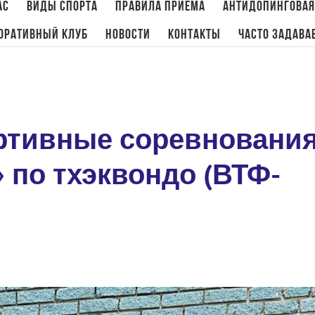
ас
Виды спорта
Правила приема
Антидопинговая
оративный клуб
Новости
Контакты
Часто задава
Главная
/
Новости
,
Тхэквондо
/
Всероссийски
ртивные соревновани
 по тхэквондо (ВТФ-