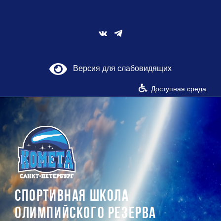
Skip
to
content
Vk
Версия для слабовидящих
Доступная среда
СПОРТИВНАЯ ШКОЛА
ОЛИМПИЙСКОГО РЕЗЕРВА