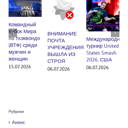
К
Командный
п
Кубок Мира
ВНИМАНИЕ
(
по тхэквондо
Международный
ПОЧТА
м
(ВТФ) среди
турнир United
УЧРЕЖДЕНИЯ
мужчин и
States Smash
ВЫШЛА ИЗ
женщин
3
2026. США
СТРОЯ
15.07.2026
06.07.2026
06.07.2026
Рубрики
Анонс