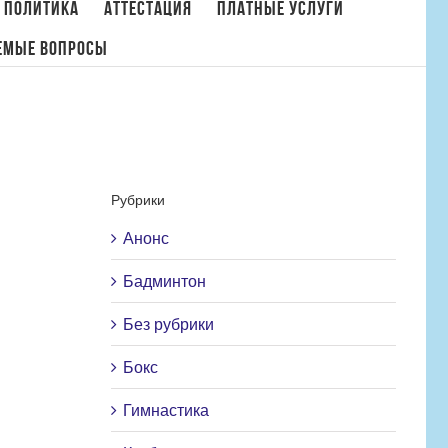
 политика
Аттестация
Платные услуги
емые вопросы
Главная
/
Новости
/
Зарядка с чемпионом!
Рубрики
Анонс
Бадминтон
Без рубрики
Бокс
Гимнастика