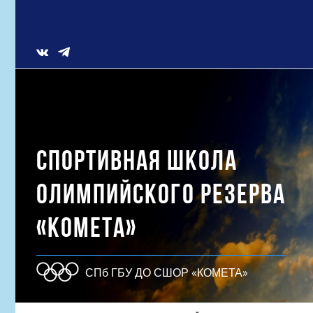
Skip
to
content
Vk
СПОРТИВНАЯ ШКОЛА
ОЛИМПИЙСКОГО РЕЗЕРВА
«КОМЕТА»
СПб ГБУ ДО СШОР «КОМЕТА»
Результат