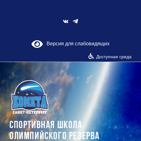
Skip
to
content
Vk
Версия для слабовидящих
Доступная среда
СПОРТИВНАЯ ШКОЛА
ОЛИМПИЙСКОГО РЕЗЕРВА