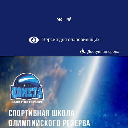
Skip
to
content
Vk
Версия для слабовидящих
Доступная среда
СПОРТИВНАЯ ШКОЛА
ОЛИМПИЙСКОГО РЕЗЕРВА