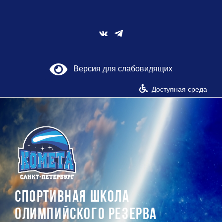
Skip
to
content
Vk
Версия для слабовидящих
Доступная среда
СПОРТИВНАЯ ШКОЛА
ОЛИМПИЙСКОГО РЕЗЕРВА