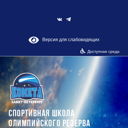
Skip
to
content
Vk
Версия для слабовидящих
Доступная среда
СПОРТИВНАЯ ШКОЛА
ОЛИМПИЙСКОГО РЕЗЕРВА